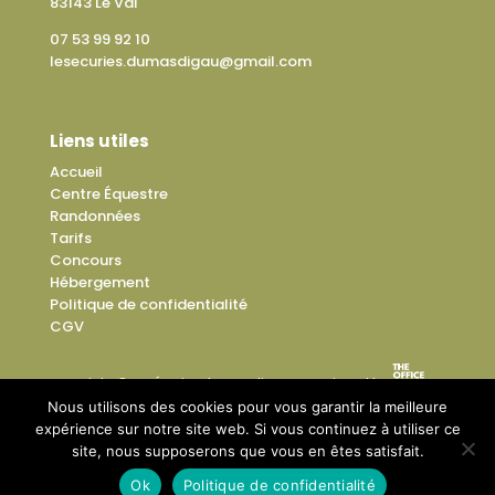
83143 Le Val
07 53 99 92 10
lesecuries.dumasdigau@gmail.com
Liens utiles
Accueil
Centre Équestre
Randonnées
Tarifs
Concours
Hébergement
Politique de confidentialité
CGV
Copyright © Les Écuries du Mas di Gau – Designed by
Nous utilisons des cookies pour vous garantir la meilleure
expérience sur notre site web. Si vous continuez à utiliser ce
site, nous supposerons que vous en êtes satisfait.
Ok
Politique de confidentialité