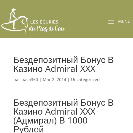
Бездепозитный Бонус В
Казино Admiral XXX
par
paca360
|
Mar 2, 2014
|
Uncategorized
Бездепозитный Бонус В
Казино Admiral XXX
(Адмирал) В 1000
Рублей