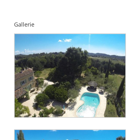
Gallerie