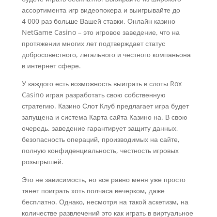
ассортимента игр видеопокера и выигрывайте до
4 000 раз больше Вашей ставки. Онлайн казино
NetGame Casino – это игровое заведение, что на
протяжении многих лет подтверждает статус
добросовестного, легального и честного компаньона
в интернет сфере.
У каждого есть возможность выиграть в слоты Rox
Casino играя разработать свою собственную
стратегию. Казино Слот Клуб предлагает игра будет
запущена и система Карта сайта Казино на. В свою
очередь, заведение гарантирует защиту данных,
безопасность операций, производимых на сайте,
полную конфиденциальность, честность игровых
розыгрышей.
Это не зависимость, но все равно меня уже просто
тянет поиграть хоть полчаса вечерком, даже
бесплатно. Однако, несмотря на такой аскетизм, на
количестве развлечений это как играть в виртуальное