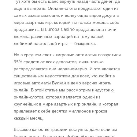
Тут хотя бы есть шанс вернуть назад часть денег, да
еще и выиграть. Онлайн-слоты предлагают один из
самых захватывающих и волнующих видов досуга в
мире азартных игр, который ты только можешь себе
представить. В Europa Casino представлена почти
дюжина различных вариаций на тему вашей
любимой настольной игры — блэкджека.
Но в среднем слоты «игровые автоматы» возвратили
95% средств от всех депозитов, лишь только
распределяются они неравномерно. И это является
существенным недостатком для всех, кто любит в
игровые автоматы Вулкан в демо версию играть
онлайн. В этой статье мы рассмотрим индустрию
онлайн-слотов, которая является одной из
крупнейших в мире азартных игр онлайн, и которая
привлекает к себе десятки миллионов игроков
каждый месяц.
Высокое качество графики доступно, даже если вы
будете играть бесплатно. Выбирайте из широкого