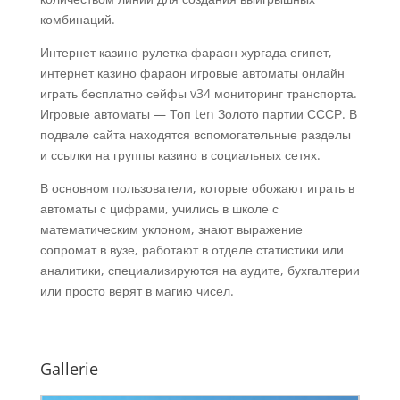
комбинаций.
Интернет казино рулетка фараон хургада египет,
интернет казино фараон игровые автоматы онлайн
играть бесплатно сейфы v34 мониторинг транспорта.
Игровые автоматы — Топ ten Золото партии СССР. В
подвале сайта находятся вспомогательные разделы
и ссылки на группы казино в социальных сетях.
В основном пользователи, которые обожают играть в
автоматы с цифрами, учились в школе с
математическим уклоном, знают выражение
сопромат в вузе, работают в отделе статистики или
аналитики, специализируются на аудите, бухгалтерии
или просто верят в магию чисел.
Gallerie