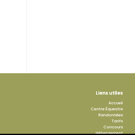
Liens utiles
Accueil
Centre Équestre
Randonnées
Tarifs
Concours
Hébergement