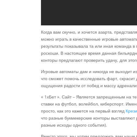
Когда вам скучно, и хочется азарта, предста
можно играть в качественные игровые автомат
результаты показывала та или иная команда в 
роскоши. В настоящее время данная бильярдна
конторы предлагают проверить удачу, для это
Игровые автоматы дам и никогда не выходит из
что сможет помочь исследовать фарт, скраси
ощущения радости от побед и массу адренали
« 1хБет ». Сайт – Является запрещенным на т
ставки на футбол, волейбол, киберспорт. Имен
просто, как это кажется на первый взгляд
Крез
что разные букмекерские конторы выставляют
разные исходы одного события).
Вместо этого, мы хотим предложить вам наши 