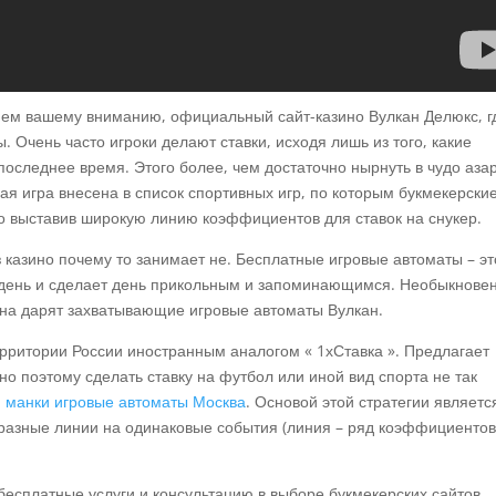
вляем вашему вниманию, официальный сайт-казино Вулкан Делюкс, г
ы.
Очень часто игроки делают ставки, исходя лишь из того, какие
последнее время. Этого более, чем достаточно нырнуть в чудо аза
я игра внесена в список спортивных игр, по которым букмекерски
го выставив широкую линию коэффициентов для ставок на снукер.
 казино почему то занимает не. Бесплатные игровые автоматы – эт
т день и сделает день прикольным и запоминающимся. Необыкнове
на дарят захватывающие игровые автоматы Вулкан.
ерритории России иностранным аналогом « 1хСтавка ». Предлагает
но поэтому сделать ставку на футбол или иной вид спорта не так
и манки игровые автоматы Москва
. Основой этой стратегии является
 разные линии на одинаковые события (линия – ряд коэффициентов
бесплатные услуги и консультацию в выборе букмекерских сайтов,