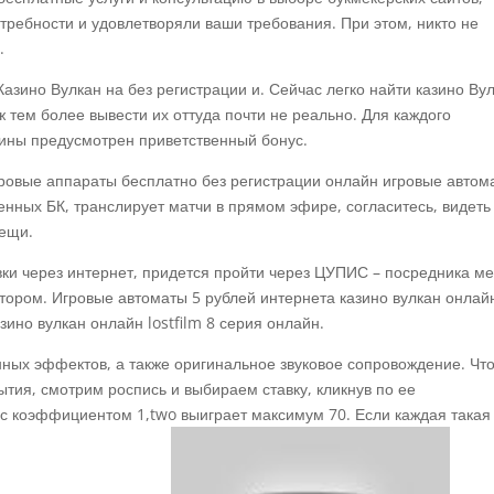
требности и удовлетворяли ваши требования. При этом, никто не
.
азино Вулкан на без регистрации и. Сейчас легко найти казино Вул
 уж тем более вывести их оттуда почти не реально. Для каждого
аины предусмотрен приветственный бонус.
гровые аппараты бесплатно без регистрации онлайн игровые автом
женных БК, транслирует матчи в прямом эфире, согласитесь, видеть
вещи.
авки через интернет, придется пройти через ЦУПИС – посредника м
атором. Игровые автоматы 5 рублей интернета казино вулкан онлай
азино вулкан онлайн lostfilm 8 серия онлайн.
нных эффектов, а также оригинальное звуковое сопровождение. Чт
ытия, смотрим роспись и выбираем ставку, кликнув по ее
 с коэффициентом 1,two выиграет максимум 70. Если каждая такая