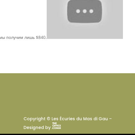
, мы получим лишь $840.
Copyright © Les Écuries du Mas di Gau –
Designed by